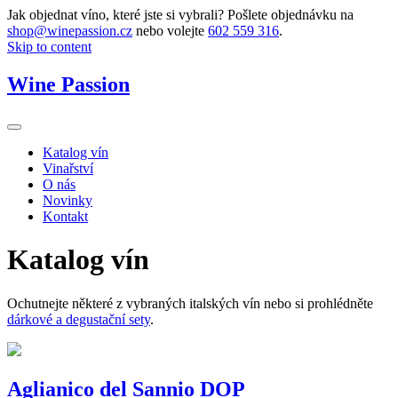
Jak objednat víno, které jste si vybrali? Pošlete objednávku na
shop@winepassion.cz
nebo volejte
602 559 316
.
Skip to content
Wine Passion
Katalog vín
Vinařství
O nás
Novinky
Kontakt
Katalog vín
Ochutnejte některé z vybraných italských vín nebo si prohlédněte
dárkové a degustační sety
.
Aglianico del Sannio DOP