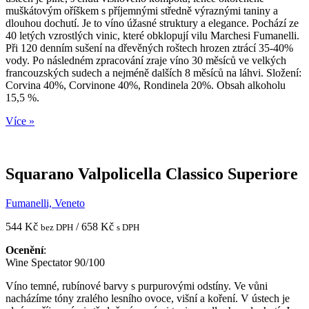
muškátovým oříškem s příjemnými středně výraznými taniny a
dlouhou dochutí. Je to víno úžasné struktury a elegance. Pochází ze
40 letých vzrostlých vinic, které obklopují vilu Marchesi Fumanelli.
Při 120 denním sušení na dřevěných roštech hrozen ztrácí 35-40%
vody. Po následném zpracování zraje víno 30 měsíců ve velkých
francouzských sudech a nejméně dalších 8 měsíců na láhvi. Složení:
Corvina 40%, Corvinone 40%, Rondinela 20%. Obsah alkoholu
15,5 %.
Více »
Squarano Valpolicella Classico Superiore
Fumanelli, Veneto
544 Kč
/ 658 Kč
bez DPH
s DPH
Ocenění
:
Wine Spectator 90/100
Víno temné, rubínové barvy s purpurovými odstíny. Ve vůni
nacházíme tóny zralého lesního ovoce, višní a koření. V ústech je