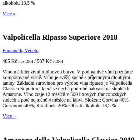
alkoholu 13,5 %
Více »
Valpolicella Ripasso Superiore 2018
Fumanelli, Veneto
485 Kč
/ 587 Kč
bez DPH
s DPH
Víno má intenzívní rubínovou barvu. V podmanivé vůni poznáme
kompotované višně. Víno je svěží, suché s příjemnými dlouhými
taniny. Základní surovinou pro výrobu vína ripasso je Valpolicella
Classico Superiore, která se nechá podruhé nakvasit na slupkách
Amarone. Víno zraje 12 měsíců v 500 litrových francouzských
sudech a poté nejméně 4 měsíce na láhvi. Složení: Corvina 40%,
Corvinone 40%, Rondinela 20%. Obsah alkoholu 13,5 %
Více »