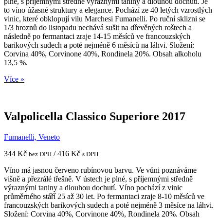
plné, s příjemnými středně výraznými taniny a dlouhou dochutí. Je
to víno úžasné struktury a elegance. Pochází ze 40 letých vzrostlých
vinic, které obklopují vilu Marchesi Fumanelli. Po ruční sklizni se
1/3 hroznů do listopadu nechává sušit na dřevěných roštech a
následně po fermantaci zraje 14-15 měsíců ve francouzských
barikových sudech a poté nejméně 6 měsíců na láhvi. Složení:
Corvina 40%, Corvinone 40%, Rondinela 20%. Obsah alkoholu
13,5 %.
Více »
Valpolicella Classico Superiore 2017
Fumanelli, Veneto
344 Kč
/ 416 Kč
bez DPH
s DPH
Víno má jasnou červeno rubínovou barvu. Ve vůni poznáváme
višně a přezrálé třešně. V ústech je plné, s příjemnými středně
výraznými taniny a dlouhou dochutí. Víno pochází z vinic
průměrného stáří 25 až 30 let. Po fermantaci zraje 8-10 měsíců ve
francouzských barikových sudech a poté nejméně 3 měsíce na láhvi.
Složení: Corvina 40%, Corvinone 40%, Rondinela 20%. Obsah