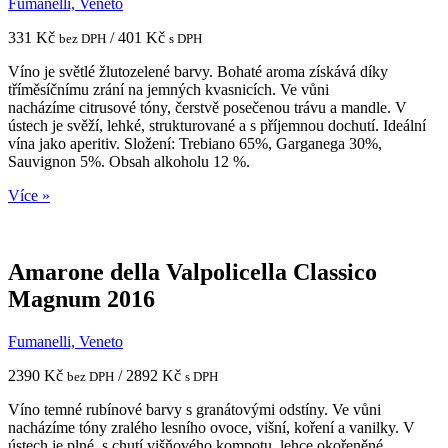
Fumanelli, Veneto
331 Kč
/ 401 Kč
bez DPH
s DPH
Víno je světlé žlutozelené barvy. Bohaté aroma získává díky
tříměsíčnímu zrání na jemných kvasnicích. Ve vůni
nacházíme citrusové tóny, čerstvě posečenou trávu a mandle. V
ústech je svěží, lehké, strukturované a s příjemnou dochutí. Ideální
vína jako aperitiv. Složení: Trebiano 65%, Garganega 30%,
Sauvignon 5%. Obsah alkoholu 12 %.
Více »
Amarone della Valpolicella Classico
Magnum 2016
Fumanelli, Veneto
2390 Kč
/ 2892 Kč
bez DPH
s DPH
Víno temné rubínové barvy s granátovými odstíny. Ve vůni
nacházíme tóny zralého lesního ovoce, višní, koření a vanilky. V
ústech je plné, s chutí višňového kompotu, lehce okořeněné