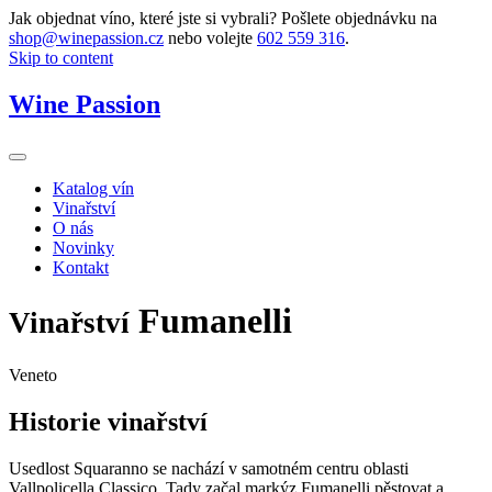
Jak objednat víno, které jste si vybrali? Pošlete objednávku na
shop@winepassion.cz
nebo volejte
602 559 316
.
Skip to content
Wine Passion
Katalog vín
Vinařství
O nás
Novinky
Kontakt
Fumanelli
Vinařství
Veneto
Historie vinařství
Usedlost Squaranno se nachází v samotném centru oblasti
Vallpolicella Classico. Tady začal markýz Fumanelli pěstovat a