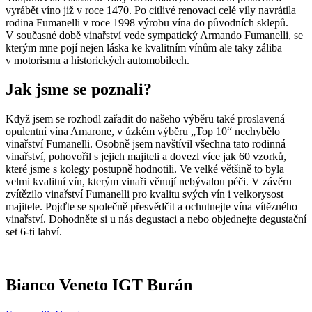
vyrábět víno již v roce 1470. Po citlivé renovaci celé vily navrátila
rodina Fumanelli v roce 1998 výrobu vína do původních sklepů.
V současné době vinařství vede sympatický Armando Fumanelli, se
kterým mne pojí nejen láska ke kvalitním vínům ale taky záliba
v motorismu a historických automobilech.
Jak jsme se poznali?
Když jsem se rozhodl zařadit do našeho výběru také proslavená
opulentní vína Amarone, v úzkém výběru „Top 10“ nechybělo
vinařství Fumanelli. Osobně jsem navštívil všechna tato rodinná
vinařství, pohovořil s jejich majiteli a dovezl více jak 60 vzorků,
které jsme s kolegy postupně hodnotili. Ve velké většině to byla
velmi kvalitní vín, kterým vinaři věnují nebývalou péči. V závěru
zvítězilo vinařství Fumanelli pro kvalitu svých vín i velkorysost
majitele. Pojďte se společně přesvědčit a ochutnejte vína vítězného
vinařství. Dohodněte si u nás degustaci a nebo objednejte degustační
set 6-ti lahví.
Bianco Veneto IGT Burán