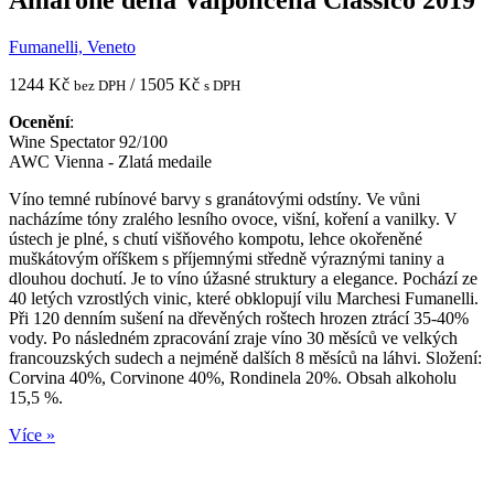
Amarone della Valpolicella Classico 2019
Fumanelli, Veneto
1244 Kč
/ 1505 Kč
bez DPH
s DPH
Ocenění
:
Wine Spectator 92/100
AWC Vienna - Zlatá medaile
Víno temné rubínové barvy s granátovými odstíny. Ve vůni
nacházíme tóny zralého lesního ovoce, višní, koření a vanilky. V
ústech je plné, s chutí višňového kompotu, lehce okořeněné
muškátovým oříškem s příjemnými středně výraznými taniny a
dlouhou dochutí. Je to víno úžasné struktury a elegance. Pochází ze
40 letých vzrostlých vinic, které obklopují vilu Marchesi Fumanelli.
Při 120 denním sušení na dřevěných roštech hrozen ztrácí 35-40%
vody. Po následném zpracování zraje víno 30 měsíců ve velkých
francouzských sudech a nejméně dalších 8 měsíců na láhvi. Složení:
Corvina 40%, Corvinone 40%, Rondinela 20%. Obsah alkoholu
15,5 %.
Více »