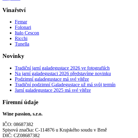
Vinařství
Femar
Folonari
Italo Cescon
Ricchi
Tunella
Novinky
Tradiční jarní galadegustace 2026 ve fotografiích
Na jarní galadegustaci 2026 představíme novinku
Podzimní galadegustace má své vítěze
Tradiční podzimní Galadegustace už má svůj termín
Jarní galadegustace 2025 má své vítěze
Firemní údaje
Wine passion, s.r.o.
IČO: 08687382
Spisová značka: C-114876 u Krajského soudu v Brně
DIČ: CZ08687382