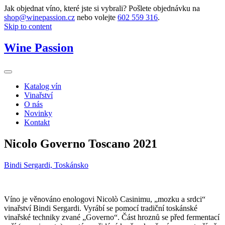
Jak objednat víno, které jste si vybrali? Pošlete objednávku na
shop@winepassion.cz
nebo volejte
602 559 316
.
Skip to content
Wine Passion
Katalog vín
Vinařství
O nás
Novinky
Kontakt
Nicolo Governo Toscano 2021
Bindi Sergardi, Toskánsko
Víno je věnováno enologovi Nicolò Casinimu, „mozku a srdci“
vinařství Bindi Sergardi. Vyrábí se pomocí tradiční toskánské
vinařské techniky zvané „Governo“. Část hroznů se před fermentací