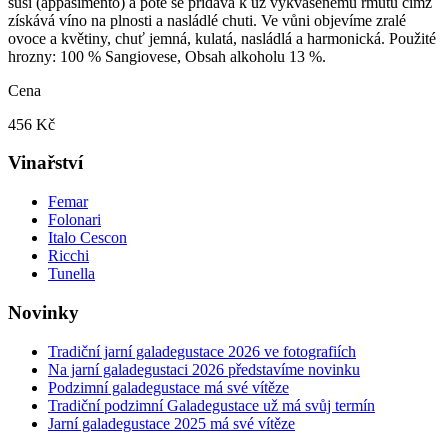
suší (appasimento) a poté se přidává k už vykvašenému rmutu čímž
získává víno na plnosti a nasládlé chuti. Ve vůni objevíme zralé
ovoce a květiny, chuť jemná, kulatá, nasládlá a harmonická. Použité
hrozny: 100 % Sangiovese, Obsah alkoholu 13 %.
Cena
456 Kč
Vinařství
Femar
Folonari
Italo Cescon
Ricchi
Tunella
Novinky
Tradiční jarní galadegustace 2026 ve fotografiích
Na jarní galadegustaci 2026 představíme novinku
Podzimní galadegustace má své vítěze
Tradiční podzimní Galadegustace už má svůj termín
Jarní galadegustace 2025 má své vítěze