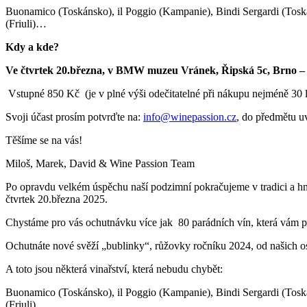
Buonamico (Toskánsko), il Poggio (Kampanie), Bindi Sergardi (Toskáns
(Friuli)…
Kdy a kde?
Ve čtvrtek 20.března, v BMW muzeu Vránek, Řipská 5c, Brno – S
Vstupné 850 Kč (je v plné výši odečitatelné při nákupu nejméně 30 l
Svoji účast prosím potvrďte na:
info@winepassion.cz
, do předmětu u
Těšíme se na vás!
Miloš, Marek, David & Wine Passion Team
Po opravdu velkém úspěchu naší podzimní pokračujeme v tradici a hne
čtvrtek 20.března 2025.
Chystáme pro vás ochutnávku více jak 80 parádních vín, která vám pře
Ochutnáte nové svěží „bublinky“, růžovky ročníku 2024, od našich os
A toto jsou některá vinařství, která nebudu chybět:
Buonamico (Toskánsko), il Poggio (Kampanie), Bindi Sergardi (Toskáns
(Friuli)…