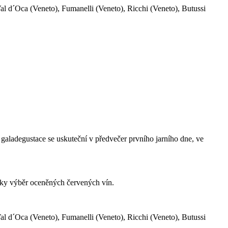
al d´Oca (Veneto), Fumanelli (Veneto), Ricchi (Veneto), Butussi
galadegustace se uskuteční v předvečer prvního jarního dne, ve
taky výběr oceněných červených vín.
al d´Oca (Veneto), Fumanelli (Veneto), Ricchi (Veneto), Butussi