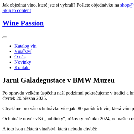
Jak objednat víno, které jste si vybrali? Pošlete objednávku na
shop@w
Skip to content
Wine Passion
Katalog vín
Vinařství
O nás
Novinky
Kontakt
Jarní Galadegustace v BMW Muzeu
Po opravdu velkém úspěchu naší podzimní pokračujeme v tradici a hne
čtvrtek 20.března 2025.
Chystáme pro vás ochutnávku více jak 80 parádních vín, která vám pře
Ochutnáte nové svěží „bublinky“, růžovky ročníku 2024, od našich os
A toto jsou některá vinařství, která nebudu chybět: