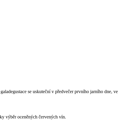
galadegustace se uskuteční v předvečer prvního jarního dne, ve
taky výběr oceněných červených vín.