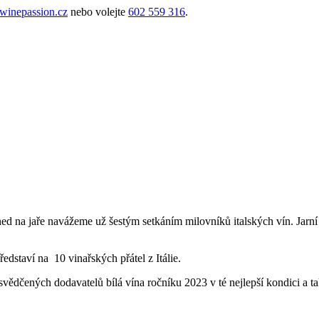
inepassion.cz
nebo volejte
602 559 316
.
d na jaře navážeme už šestým setkáním milovníků italských vín. Jarní 
dstaví na 10 vinařských přátel z Itálie.
vědčených dodavatelů bílá vína ročníku 2023 v té nejlepší kondici a 