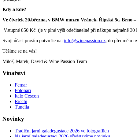
Kdy a kde?
Ve čtvrtek 20.března, v BMW muzeu Vránek, Řipská 5c, Brno – S
Vstupné 850 Kč (je v plné výši odečitatelné při nákupu nejméně 30 l
Svoji účast prosím potvrďte na:
info@winepassion.cz
, do předmětu u
Těšíme se na vás!
Miloš, Marek, David & Wine Passion Team
Vinařství
Femar
Folonari
Italo Cescon
Ricchi
Tunella
Novinky
Tradiční jarní galadegustace 2026 ve fotografiích
Na jarní galadegustaci 2026 představíme novinku