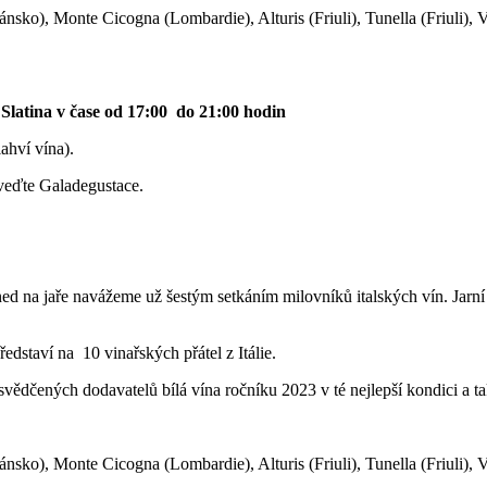
ko), Monte Cicogna (Lombardie), Alturis (Friuli), Tunella (Friuli), V
latina v čase od 17:00 do 21:00 hodin
ahví vína).
veďte Galadegustace.
d na jaře navážeme už šestým setkáním milovníků italských vín. Jarní 
dstaví na 10 vinařských přátel z Itálie.
vědčených dodavatelů bílá vína ročníku 2023 v té nejlepší kondici a 
ko), Monte Cicogna (Lombardie), Alturis (Friuli), Tunella (Friuli), V