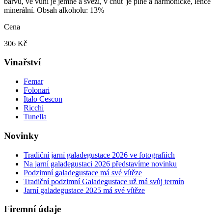
barvu, ve vůni je jemné a svěží, v chuť je plné a harmonické, lehce
minerální. Obsah alkoholu: 13%
Cena
306 Kč
Vinařství
Femar
Folonari
Italo Cescon
Ricchi
Tunella
Novinky
Tradiční jarní galadegustace 2026 ve fotografiích
Na jarní galadegustaci 2026 představíme novinku
Podzimní galadegustace má své vítěze
Tradiční podzimní Galadegustace už má svůj termín
Jarní galadegustace 2025 má své vítěze
Firemní údaje