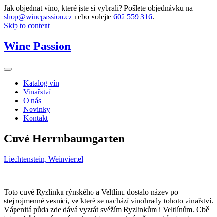
Jak objednat víno, které jste si vybrali? Pošlete objednávku na
shop@winepassion.cz
nebo volejte
602 559 316
.
Skip to content
Wine Passion
Katalog vín
Vinařství
O nás
Novinky
Kontakt
Cuvé Herrnbaumgarten
Liechtenstein, Weinviertel
Toto cuvé Ryzlinku rýnského a Veltlínu dostalo název po
stejnojmenné vesnici, ve které se nachází vinohrady tohoto vinařství.
Vápenitá půda zde dává vyzrát svěžím Ryzlinkům i Veltlínům. Obě