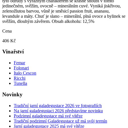
tyto odrůdy s výrazným charakterem se krásně snoubí v tomto
jedinečném, svěžím, ovocně – minerálním cuvé. Vyniká jiskřivou,
zelenožlutou barvou, vůně je směsicí passion fruit, ananasu,
levandule a máty. Chuť je slano – minerální, plná ovoce a bylinek se
svěžím, dlouhým závěrem. Obsah alkoholu: 12,5%
Cena
406 Kč
Vinařství
Femar
Folonari
Italo Cescon
Ricchi
Tunella
Novinky
Tradiční jarní galadegustace 2026 ve fotografiích
Na jarní galadegustaci 2026 představíme novinku
Podzimní galadegustace má své vítěze
Tradiční podzimní Galadegustace už má svůj termín
Jarní galadegustace 2025 má své vítěze