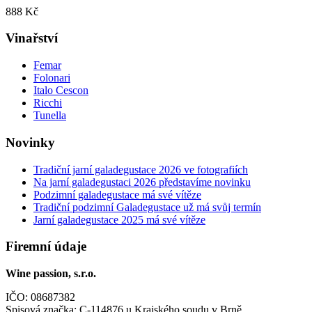
888 Kč
Vinařství
Femar
Folonari
Italo Cescon
Ricchi
Tunella
Novinky
Tradiční jarní galadegustace 2026 ve fotografiích
Na jarní galadegustaci 2026 představíme novinku
Podzimní galadegustace má své vítěze
Tradiční podzimní Galadegustace už má svůj termín
Jarní galadegustace 2025 má své vítěze
Firemní údaje
Wine passion, s.r.o.
IČO: 08687382
Spisová značka: C-114876 u Krajského soudu v Brně