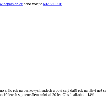
inepassion.cz
nebo volejte
602 559 316
.
rálo rok na barikových sudech a poté celý další rok na láhvi než se d
o 10 letech s potenciálem zrání až 20 let. Obsah alkoholu 14%