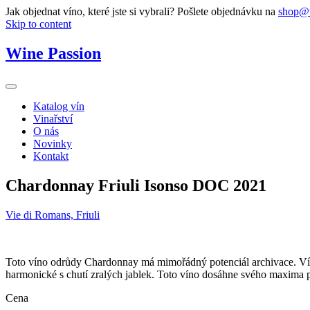
Jak objednat víno, které jste si vybrali? Pošlete objednávku na
shop@w
Skip to content
Wine Passion
Katalog vín
Vinařství
O nás
Novinky
Kontakt
Chardonnay Friuli Isonso DOC 2021
Vie di Romans, Friuli
Toto víno odrůdy Chardonnay má mimořádný potenciál archivace. Víno z
harmonické s chutí zralých jablek. Toto víno dosáhne svého maxima p
Cena