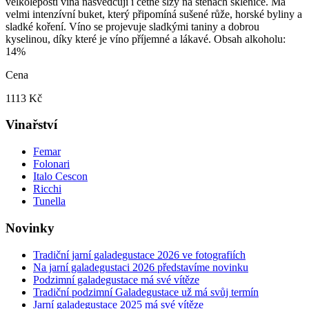
velkoleposti vína nasvědčují i četné slzy na stěnách sklenice. Má
velmi intenzívní buket, který připomíná sušené růže, horské byliny a
sladké koření. Víno se projevuje sladkými taniny a dobrou
kyselinou, díky které je víno příjemné a lákavé. Obsah alkoholu:
14%
Cena
1113 Kč
Vinařství
Femar
Folonari
Italo Cescon
Ricchi
Tunella
Novinky
Tradiční jarní galadegustace 2026 ve fotografiích
Na jarní galadegustaci 2026 představíme novinku
Podzimní galadegustace má své vítěze
Tradiční podzimní Galadegustace už má svůj termín
Jarní galadegustace 2025 má své vítěze