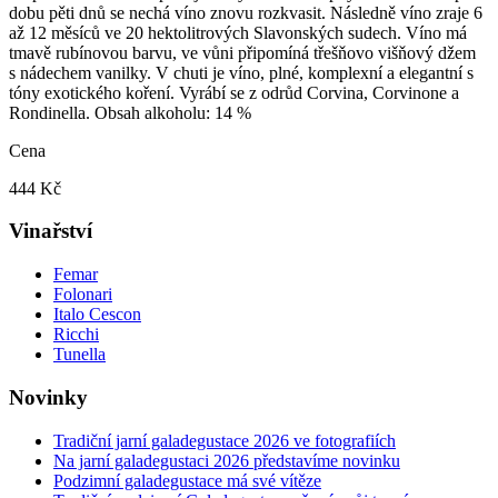
dobu pěti dnů se nechá víno znovu rozkvasit. Následně víno zraje 6
až 12 měsíců ve 20 hektolitrových Slavonských sudech. Víno má
tmavě rubínovou barvu, ve vůni připomíná třešňovo višňový džem
s nádechem vanilky. V chuti je víno, plné, komplexní a elegantní s
tóny exotického koření. Vyrábí se z odrůd Corvina, Corvinone a
Rondinella. Obsah alkoholu: 14 %
Cena
444 Kč
Vinařství
Femar
Folonari
Italo Cescon
Ricchi
Tunella
Novinky
Tradiční jarní galadegustace 2026 ve fotografiích
Na jarní galadegustaci 2026 představíme novinku
Podzimní galadegustace má své vítěze