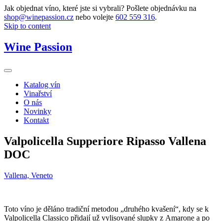
Jak objednat víno, které jste si vybrali? Pošlete objednávku na
shop@winepassion.cz
nebo volejte
602 559 316
.
Skip to content
Wine Passion
Katalog vín
Vinařství
O nás
Novinky
Kontakt
Valpolicella Supperiore Ripasso Vallena
DOC
Vallena, Veneto
Toto víno je děláno tradiční metodou „druhého kvašení“, kdy se k
Valpolicella Classico přidají už vylisované slupky z Amarone a po