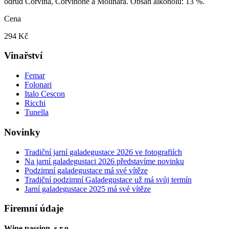
odrůd Corvina, Corvinone a Molinara. Obsah alkoholu: 13 %.
Cena
294 Kč
Vinařství
Femar
Folonari
Italo Cescon
Ricchi
Tunella
Novinky
Tradiční jarní galadegustace 2026 ve fotografiích
Na jarní galadegustaci 2026 představíme novinku
Podzimní galadegustace má své vítěze
Tradiční podzimní Galadegustace už má svůj termín
Jarní galadegustace 2025 má své vítěze
Firemní údaje
Wine passion, s.r.o.