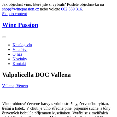
Jak objednat víno, které jste si vybrali? Pošlete objednávku na
shop@winepassion.cz
nebo volejte
602 559 316
.
Skip to content
Wine Passion
Katalog vín
Vinařství
O nás
Novinky
Kontakt
Valpolicella DOC Vallena
Vallena, Veneto
Víno rubínově červené barvy s vůní ostružiny, červeného rybízu,
třešní a fialek. V chuti je víno středně plné, příjemně suché, s tóny
červených bobulí a příjemnou kyselinkou. Vyrábí se z tradičních