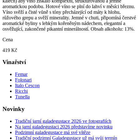
kalech) aby víno získalo komplexní, strukturovanou a jemně
aromatickou podobu. Hotové víno se plní do lahví v měsíci březnu.
Víno svěží a čisté vůně s tóny přecházející od máty k hlohu,
růžového grepu a svěží minerality. Jemné v chuti, připomíná čerstvé
aromatické byliny s lehkým kořeněným nádechem, elegantní a
osvěžující, zakončené pikantní minerálností. Obsah alkoholu: 13%.
Cena
419 Kč
Vinařství
Femar
Folonari
Italo Cescon
Ricchi
Tunella
Novinky
Tradiční jarní galadegustace 2026 ve fotografiích
Na jarní galadegustaci 2026 představíme novinku
Podzimní galadegustace má své vítěze
Tradiční podzimní Galadegustace už má svůj termín