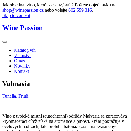
Jak objednat víno, které jste si vybrali? Pošlete objednávku na
shop@winepassion.cz
nebo volejte
602 559 316
.
Skip to content
Wine Passion
Katalog vín
Vinařství
O nás
Novinky
Kontakt
Valmasia
Tunella, Friuli
Víno z typické místní (autochtonní) odrůdy Malvasia se zpracovává
kryomacerací čímž získá na aromatice a plnosti. Zrání pokračuje v
ocelových nádržích, kde probíhá batonáž (zrání na kvasničných