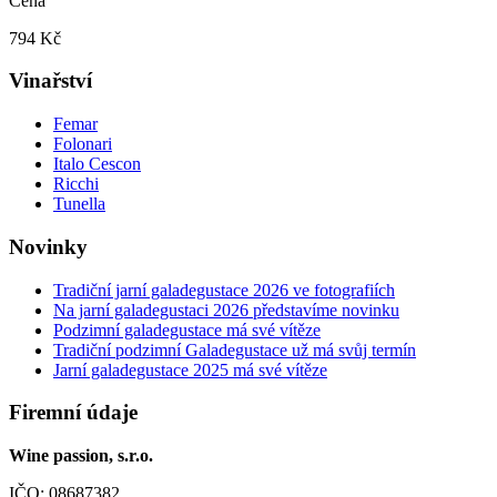
Cena
794 Kč
Vinařství
Femar
Folonari
Italo Cescon
Ricchi
Tunella
Novinky
Tradiční jarní galadegustace 2026 ve fotografiích
Na jarní galadegustaci 2026 představíme novinku
Podzimní galadegustace má své vítěze
Tradiční podzimní Galadegustace už má svůj termín
Jarní galadegustace 2025 má své vítěze
Firemní údaje
Wine passion, s.r.o.
IČO: 08687382