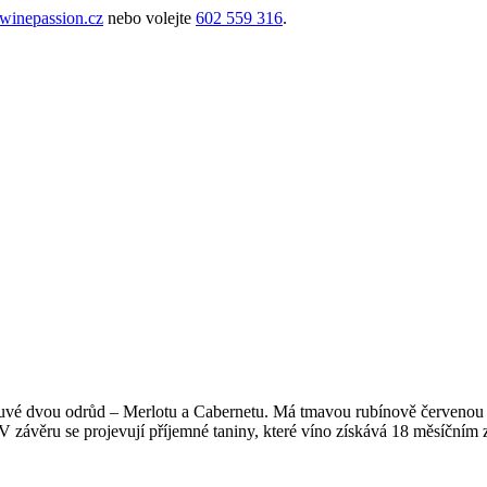
inepassion.cz
nebo volejte
602 559 316
.
o cuvé dvou odrůd – Merlotu a Cabernetu. Má tmavou rubínově červenou 
. V závěru se projevují příjemné taniny, které víno získává 18 měsíčn