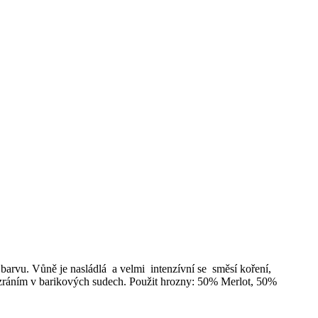
barvu. Vůně je nasládlá a velmi intenzívní se směsí koření,
ím zráním v barikových sudech. Použit hrozny: 50% Merlot, 50%