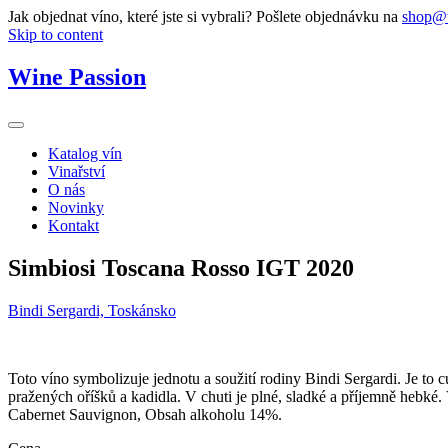
Jak objednat víno, které jste si vybrali? Pošlete objednávku na
shop@w
Skip to content
Wine Passion
Katalog vín
Vinařství
O nás
Novinky
Kontakt
Simbiosi Toscana Rosso IGT 2020
Bindi Sergardi, Toskánsko
Toto víno symbolizuje jednotu a soužití rodiny Bindi Sergardi. Je t
pražených oříšků a kadidla. V chuti je plné, sladké a příjemně hebké
Cabernet Sauvignon, Obsah alkoholu 14%.