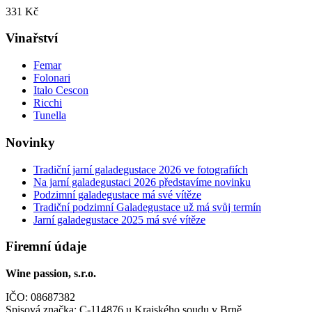
331 Kč
Vinařství
Femar
Folonari
Italo Cescon
Ricchi
Tunella
Novinky
Tradiční jarní galadegustace 2026 ve fotografiích
Na jarní galadegustaci 2026 představíme novinku
Podzimní galadegustace má své vítěze
Tradiční podzimní Galadegustace už má svůj termín
Jarní galadegustace 2025 má své vítěze
Firemní údaje
Wine passion, s.r.o.
IČO: 08687382
Spisová značka: C-114876 u Krajského soudu v Brně