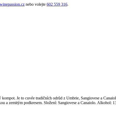
inepassion.cz
nebo volejte
602 559 316
.
ý kompot. Je to cuvée tradičních odrůd z Umbrie, Sangiovese a Canaiolo
inkou a zemitým podkresem. Složení: Sangiovese a Canaiolo. Alkohol: 