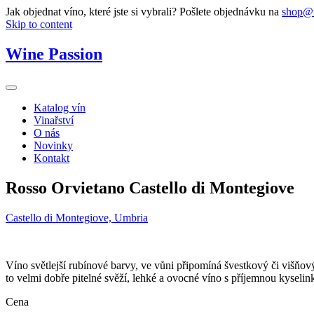
Jak objednat víno, které jste si vybrali? Pošlete objednávku na
shop@w
Skip to content
Wine Passion
Katalog vín
Vinařství
O nás
Novinky
Kontakt
Rosso Orvietano Castello di Montegiove
Castello di Montegiove, Umbria
Víno světlejší rubínové barvy, ve vůni připomíná švestkový či višňov
to velmi dobře pitelné svěží, lehké a ovocné víno s příjemnou kysel
Cena