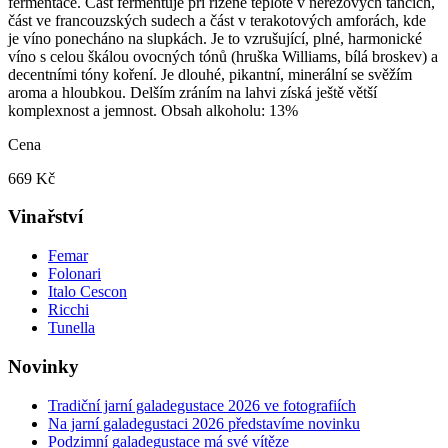
fermentace. Část fermentuje při řízené teplotě v nerezových tancích,
část ve francouzských sudech a část v terakotových amforách, kde
je víno ponecháno na slupkách. Je to vzrušující, plné, harmonické
víno s celou škálou ovocných tónů (hruška Williams, bílá broskev) a
decentními tóny koření. Je dlouhé, pikantní, minerální se svěžím
aroma a hloubkou. Delším zráním na lahvi získá ještě větší
komplexnost a jemnost. Obsah alkoholu: 13%
Cena
669 Kč
Vinařství
Femar
Folonari
Italo Cescon
Ricchi
Tunella
Novinky
Tradiční jarní galadegustace 2026 ve fotografiích
Na jarní galadegustaci 2026 představíme novinku
Podzimní galadegustace má své vítěze