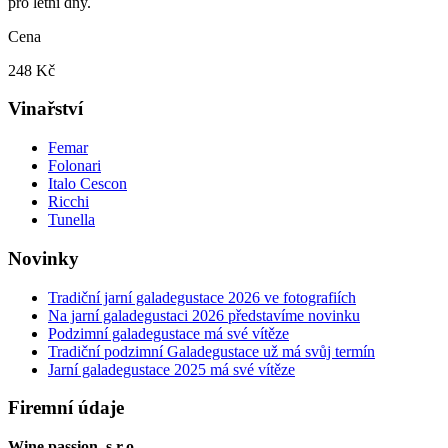
pro letní dny.
Cena
248 Kč
Vinařství
Femar
Folonari
Italo Cescon
Ricchi
Tunella
Novinky
Tradiční jarní galadegustace 2026 ve fotografiích
Na jarní galadegustaci 2026 představíme novinku
Podzimní galadegustace má své vítěze
Tradiční podzimní Galadegustace už má svůj termín
Jarní galadegustace 2025 má své vítěze
Firemní údaje
Wine passion, s.r.o.