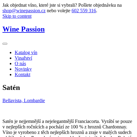
Jak objednat víno, které jste si vybrali? Pošlete objednávku na
shop@winepassion.cz
nebo volejte
602 559 316
.
Skip to content
Wine Passion
Katalog vín
Vinařství
O nás
Novinky
Kontakt
Satén
Bellavista, Lombardie
Satén je nejjemnější a nejelegantnější Franciacorta. Vyrábí se pouze
v nejlepších ročnících a pochází ze 100 % z hroznů Chardonnay.
Víno je vyrobeno z těch nejlepších hroznů a zraje v malých sudech