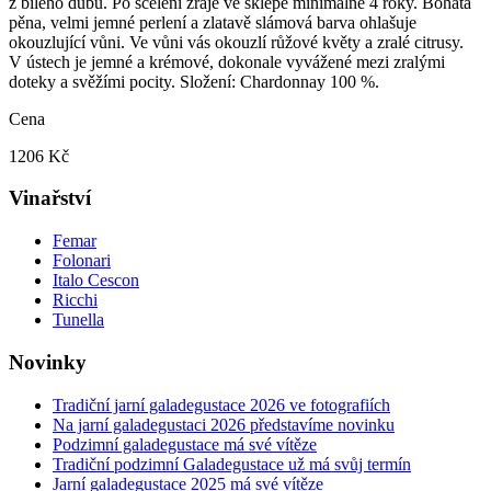
z bílého dubu. Po scelení zraje ve sklepě minimálně 4 roky. Bohatá
pěna, velmi jemné perlení a zlatavě slámová barva ohlašuje
okouzlující vůni. Ve vůni vás okouzlí růžové květy a zralé citrusy.
V ústech je jemné a krémové, dokonale vyvážené mezi zralými
doteky a svěžími pocity. Složení: Chardonnay 100 %.
Cena
1206 Kč
Vinařství
Femar
Folonari
Italo Cescon
Ricchi
Tunella
Novinky
Tradiční jarní galadegustace 2026 ve fotografiích
Na jarní galadegustaci 2026 představíme novinku
Podzimní galadegustace má své vítěze
Tradiční podzimní Galadegustace už má svůj termín
Jarní galadegustace 2025 má své vítěze