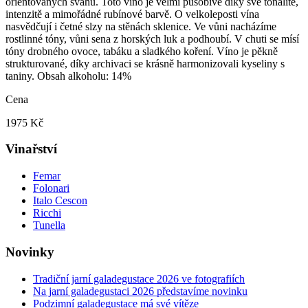
orientovaných svahů. Toto víno je velmi působivé díky své tonalitě,
intenzitě a mimořádné rubínové barvě. O velkoleposti vína
nasvědčují i četné slzy na stěnách sklenice. Ve vůni nacházíme
rostlinné tóny, vůni sena z horských luk a podhoubí. V chuti se mísí
tóny drobného ovoce, tabáku a sladkého koření. Víno je pěkně
strukturované, díky archivaci se krásně harmonizovali kyseliny s
taniny. Obsah alkoholu: 14%
Cena
1975 Kč
Vinařství
Femar
Folonari
Italo Cescon
Ricchi
Tunella
Novinky
Tradiční jarní galadegustace 2026 ve fotografiích
Na jarní galadegustaci 2026 představíme novinku
Podzimní galadegustace má své vítěze