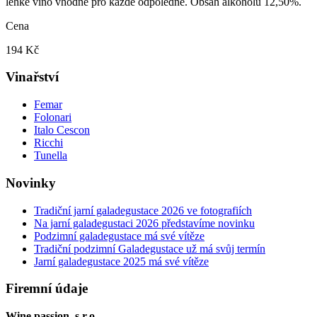
lehké víno vhodné pro každé odpoledne. Obsah alkoholu 12,50%.
Cena
194 Kč
Vinařství
Femar
Folonari
Italo Cescon
Ricchi
Tunella
Novinky
Tradiční jarní galadegustace 2026 ve fotografiích
Na jarní galadegustaci 2026 představíme novinku
Podzimní galadegustace má své vítěze
Tradiční podzimní Galadegustace už má svůj termín
Jarní galadegustace 2025 má své vítěze
Firemní údaje
Wine passion, s.r.o.