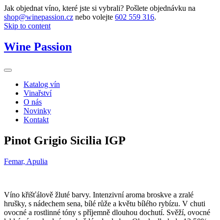
Jak objednat víno, které jste si vybrali? Pošlete objednávku na
shop@winepassion.cz
nebo volejte
602 559 316
.
Skip to content
Wine Passion
Katalog vín
Vinařství
O nás
Novinky
Kontakt
Pinot Grigio Sicilia IGP
Femar, Apulia
Víno křišťálově žluté barvy. Intenzivní aroma broskve a zralé
hrušky, s nádechem sena, bílé růže a květu bílého rybízu. V chuti
ovocné a rostlinné tóny s příjemně dlouhou dochutí. Svěží, ovocné