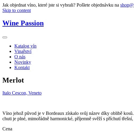
Jak objednat víno, které jste si vybrali? Pošlete objednávku na
shop@w
Skip to content
Wine Passion
Katalog vín
Vinařství
O nás
Novinky
Kontakt
Merlot
Italo Cescon, Veneto
Víno jehož původ je v Bordeaux získalo svůj název díky oblibě kosů. 
chuti je plné, mimořádně harmonické, příjemně svěží s příchutí třešní
Cena