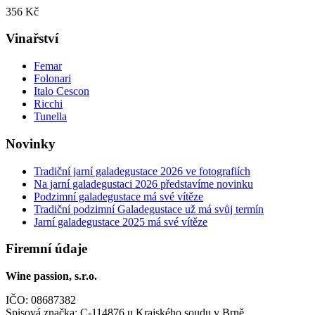
356 Kč
Vinařství
Femar
Folonari
Italo Cescon
Ricchi
Tunella
Novinky
Tradiční jarní galadegustace 2026 ve fotografiích
Na jarní galadegustaci 2026 představíme novinku
Podzimní galadegustace má své vítěze
Tradiční podzimní Galadegustace už má svůj termín
Jarní galadegustace 2025 má své vítěze
Firemní údaje
Wine passion, s.r.o.
IČO: 08687382
Spisová značka: C-114876 u Krajského soudu v Brně