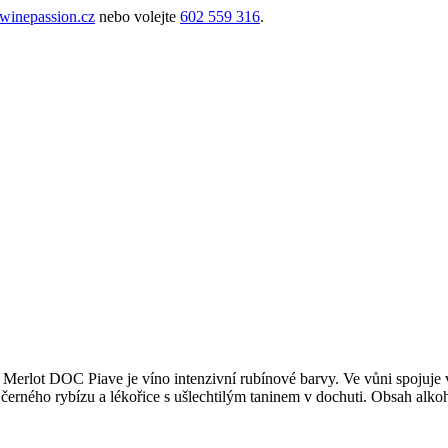
inepassion.cz
nebo volejte
602 559 316
.
Merlot DOC Piave je víno intenzivní rubínové barvy. Ve vůni spojuje v
, černého rybízu a lékořice s ušlechtilým taninem v dochuti. Obsah alk