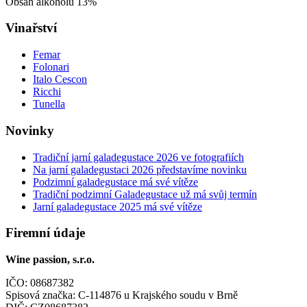
Obsah alkoholu 13%
Vinařství
Femar
Folonari
Italo Cescon
Ricchi
Tunella
Novinky
Tradiční jarní galadegustace 2026 ve fotografiích
Na jarní galadegustaci 2026 představíme novinku
Podzimní galadegustace má své vítěze
Tradiční podzimní Galadegustace už má svůj termín
Jarní galadegustace 2025 má své vítěze
Firemní údaje
Wine passion, s.r.o.
IČO: 08687382
Spisová značka: C-114876 u Krajského soudu v Brně