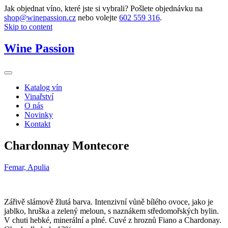
Jak objednat víno, které jste si vybrali? Pošlete objednávku na
shop@winepassion.cz
nebo volejte
602 559 316
.
Skip to content
Wine Passion
Katalog vín
Vinařství
O nás
Novinky
Kontakt
Chardonnay Montecore
Femar, Apulia
Zářivě slámově žlutá barva. Intenzivní vůně bílého ovoce, jako je
jablko, hruška a zelený meloun, s naznákem středomořských bylin.
V chuti hebké, minerální a plné. Cuvé z hroznů Fiano a Chardonay.