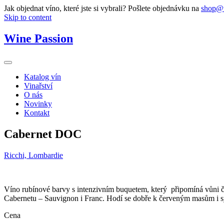
Jak objednat víno, které jste si vybrali? Pošlete objednávku na
shop@w
Skip to content
Wine Passion
Katalog vín
Vinařství
O nás
Novinky
Kontakt
Cabernet DOC
Ricchi, Lombardie
Víno rubínové barvy s intenzivním buquetem, který připomíná vůni č
Cabernetu – Sauvignon i Franc. Hodí se dobře k červeným masům i 
Cena