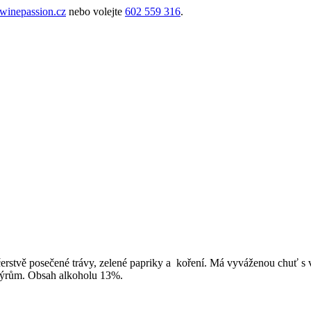
inepassion.cz
nebo volejte
602 559 316
.
erstvě posečené trávy, zelené papriky a koření. Má vyváženou chuť s 
sýrům. Obsah alkoholu 13%.