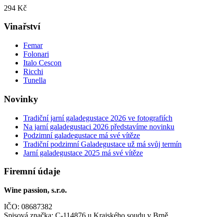
294 Kč
Vinařství
Femar
Folonari
Italo Cescon
Ricchi
Tunella
Novinky
Tradiční jarní galadegustace 2026 ve fotografiích
Na jarní galadegustaci 2026 představíme novinku
Podzimní galadegustace má své vítěze
Tradiční podzimní Galadegustace už má svůj termín
Jarní galadegustace 2025 má své vítěze
Firemní údaje
Wine passion, s.r.o.
IČO: 08687382
Spisová značka: C-114876 u Krajského soudu v Brně