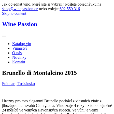
Jak objednat víno, které jste si vybrali? Pošlete objednávku na
shop@winepassion.cz
nebo volejte
602 559 316
.
Skip to content
Wine Passion
Katalog vín
Vinařství
O nás
Novinky
Kontakt
Brunello di Montalcino 2015
Folonari, Toskánsko
Hrozny pro toto elegantní Brunello pochází z vlastních vinic z
jihozápadních svahů Camigliana. Víno zraje 4 roky , z toho nejméně
24 měsíců ve velkých slavonských sudech. Ve vůni je velmi