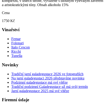
komplexní, v ústech strohé, vyvážené s dlouhým vytrvalým závěrem
a aristokratickými tóny. Obsah alkoholu 15%
Cena
1750 Kč
Vinařství
Femar
Folonari
Italo Cescon
Ricchi
Tunella
Novinky
Tradiční jarní galadegustace 2026 ve fotografiích
Na jarní galadegustaci 2026 představíme novinku
Podzimní galadegustace má své vítěze
Tradiční podzimní Galadegustace už má svůj termín
Jarní galadegustace 2025 má své vítěze
Firemní údaje