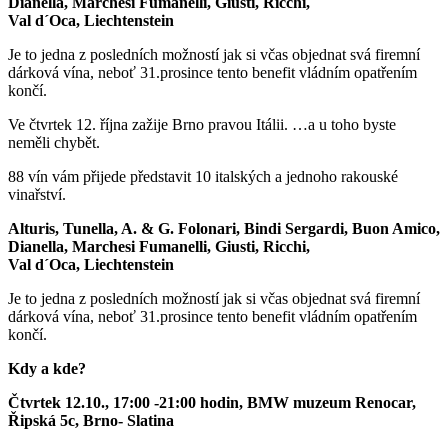
Dianella, Marchesi Fumanelli, Giusti, Ricchi,
Val d´Oca, Liechtenstein
Je to jedna z posledních možností jak si včas objednat svá firemní
dárková vína, neboť 31.prosince tento benefit vládním opatřením
končí.
Ve čtvrtek 12. října zažije Brno pravou Itálii. …a u toho byste
neměli chybět.
88 vín vám přijede představit 10 italských a jednoho rakouské
vinařství.
Alturis, Tunella, A. & G. Folonari, Bindi Sergardi, Buon Amico,
Dianella, Marchesi Fumanelli, Giusti, Ricchi,
Val d´Oca, Liechtenstein
Je to jedna z posledních možností jak si včas objednat svá firemní
dárková vína, neboť 31.prosince tento benefit vládním opatřením
končí.
Kdy a kde?
Čtvrtek 12.10., 17:00 -21:00 hodin, BMW muzeum Renocar,
Řipská 5c, Brno- Slatina