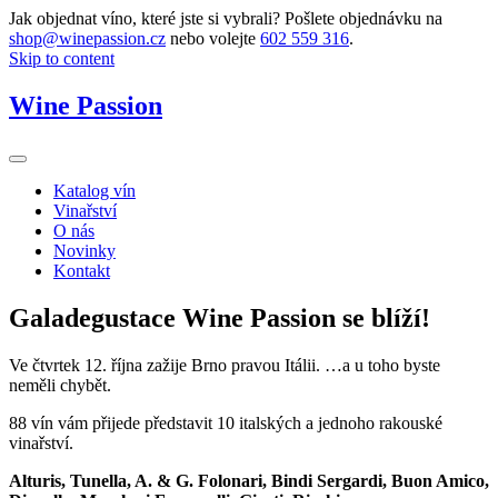
Jak objednat víno, které jste si vybrali? Pošlete objednávku na
shop@winepassion.cz
nebo volejte
602 559 316
.
Skip to content
Wine Passion
Katalog vín
Vinařství
O nás
Novinky
Kontakt
Galadegustace Wine Passion se blíží!
Ve čtvrtek 12. října zažije Brno pravou Itálii. …a u toho byste
neměli chybět.
88 vín vám přijede představit 10 italských a jednoho rakouské
vinařství.
Alturis, Tunella, A. & G. Folonari, Bindi Sergardi, Buon Amico,