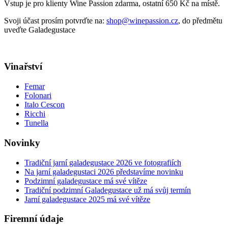
Vstup je pro klienty Wine Passion zdarma, ostatní 650 Kč na místě.
Svoji účast prosím potvrďte na:
shop@winepassion.cz
, do předmětu
uveďte Galadegustace
Vinařství
Femar
Folonari
Italo Cescon
Ricchi
Tunella
Novinky
Tradiční jarní galadegustace 2026 ve fotografiích
Na jarní galadegustaci 2026 představíme novinku
Podzimní galadegustace má své vítěze
Tradiční podzimní Galadegustace už má svůj termín
Jarní galadegustace 2025 má své vítěze
Firemní údaje